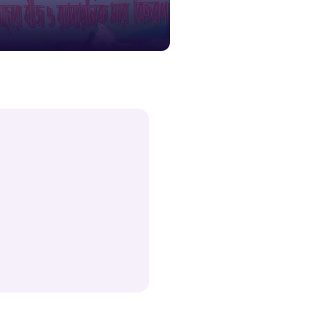
স্মার্ট ভূমি
১০৯
শিশু সহায
১৬১
বাংলাদেশ ক
০১৯
মাদকদ্রব্য 
১৬১
জরুরী অভ্