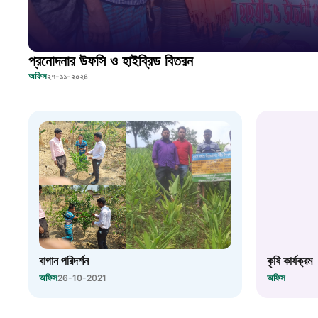
প্রনোদনার উফসি ও হাইব্রিড বিতরন
অফিস
২৭-১১-২০২৪
বাগান পরিদর্শন
কৃষি কার্যক্রম
অফিস
অফিস
26-10-2021