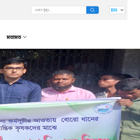
BN
মতামত