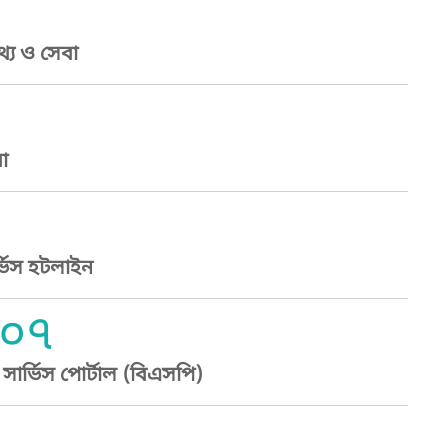
্য ও সেবা
া
্ভিস হটলাইন
০৭
ার্ভিস পোর্টাল (বিএসপি)