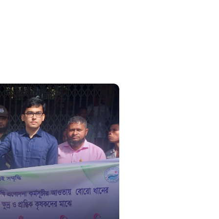
সুপ্রীম কোর
১০৯
নারী ও শিশ
১০৬
দুদক
১০২
দুর্যোগের 
১৬১