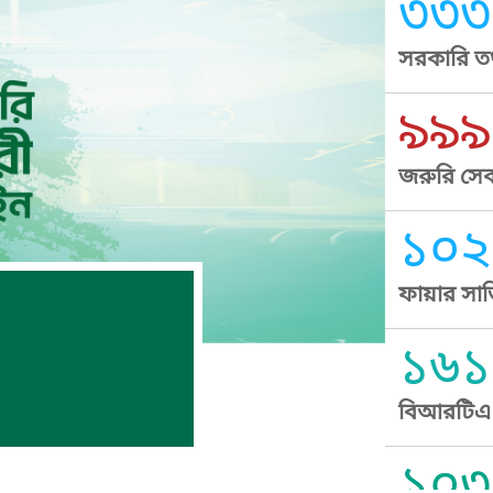
৩৩৩
সরকারি তথ
৯৯৯
জরুরি সেব
১০২
ফায়ার সার
১৬১
বিআরটিএ স
১০৩